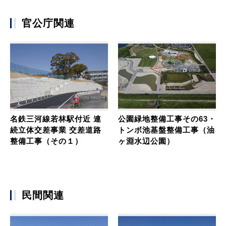
官公庁関連
名鉄三河線若林駅付近 連
公園緑地整備工事その63・
続⽴体交差事業 交差道路
トンボ池基盤整備工事（油
整備⼯事（その１）
ヶ淵水辺公園）
民間関連